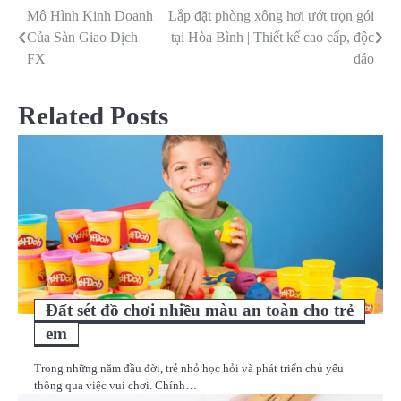
Mô Hình Kinh Doanh
Lắp đặt phòng xông hơi ướt trọn gói
Điều
Của Sàn Giao Dịch
tại Hòa Bình | Thiết kế cao cấp, độc
hướng
FX
đáo
bài
Related Posts
viết
Đất sét đồ chơi nhiều màu an toàn cho trẻ
em
Trong những năm đầu đời, trẻ nhỏ học hỏi và phát triển chủ yếu
thông qua việc vui chơi. Chính…