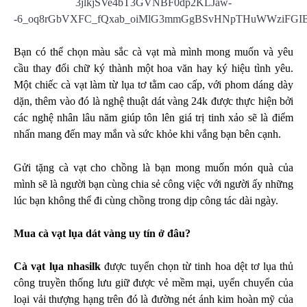
Bạn có thể chọn màu sắc cà vạt mà mình mong muốn và yêu
cầu thay đổi chữ ký thành một hoa văn hay ký hiệu tình yêu.
Một chiếc cà vạt làm từ lụa tơ tằm cao cấp, với phom dáng dày
dặn, thêm vào đó là nghệ thuật dát vàng 24k được thực hiện bởi
các nghệ nhân lâu năm giúp tôn lên giá trị tinh xảo sẽ là điểm
nhấn mang đến may mắn và sức khỏe khi vắng bạn bên cạnh.
Gửi tặng cà vạt cho chồng là bạn mong muốn món quà của
mình sẽ là người bạn cùng chia sẻ công việc với người ấy những
lúc bạn không thể đi cùng chồng trong dịp công tác dài ngày.
Mua cà vạt lụa dát vàng uy tín ở đâu?
Cà vạt lụa nhasilk
được tuyển chọn từ tinh hoa dệt tơ lụa thủ
công truyền thống lưu giữ được vẻ mềm mại, uyển chuyển của
loại vải thượng hạng trên đó là đường nét ánh kim hoàn mỹ của