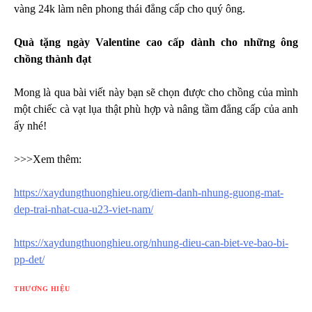
vàng 24k làm nên phong thái đẳng cấp cho quý ông.
Quà tặng ngày Valentine cao cấp dành cho những ông
chồng thành đạt
Mong là qua bài viết này bạn sẽ chọn được cho chồng của mình
một chiếc cà vạt lụa thật phù hợp và nâng tầm đẳng cấp của anh
ấy nhé!
>>>Xem thêm:
https://xaydungthuonghieu.org/diem-danh-nhung-guong-mat-
dep-trai-nhat-cua-u23-viet-nam/
https://xaydungthuonghieu.org/nhung-dieu-can-biet-ve-bao-bi-
pp-det/
THƯƠNG HIỆU