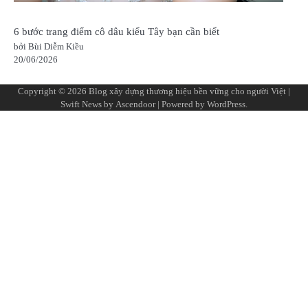
6 bước trang điểm cô dâu kiểu Tây bạn cần biết
bởi Bùi Diễm Kiều
20/06/2026
Copyright © 2026
Blog xây dựng thương hiệu bền vững cho người Việt
|
Swift News by
Ascendoor
| Powered by
WordPress
.