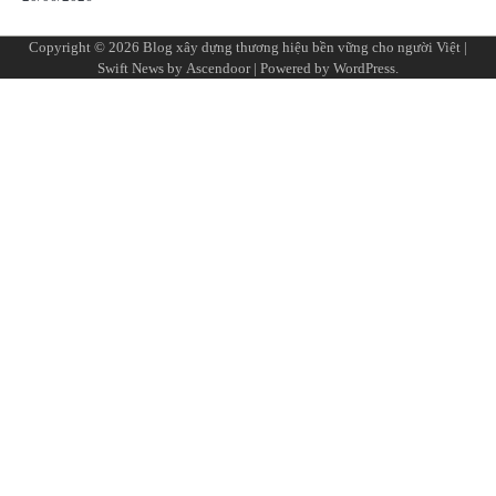
Copyright © 2026
Blog xây dựng thương hiệu bền vững cho người Việt
|
Swift News by
Ascendoor
| Powered by
WordPress
.