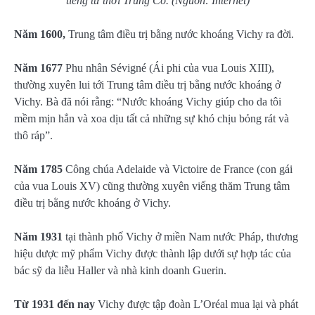
tiếng từ thời Trung Cổ. (Nguồn: Internet)
Năm 1600,
Trung tâm điều trị bằng nước khoáng Vichy ra đời.
Năm 1677
Phu nhân Sévigné (Ái phi của vua Louis XIII),
thường xuyên lui tới Trung tâm điều trị bằng nước khoáng ở
Vichy. Bà đã nói rằng: “Nước khoáng Vichy giúp cho da tôi
mềm mịn hẳn và xoa dịu tất cả những sự khó chịu bỏng rát và
thô ráp”.
Năm 1785
Công chúa Adelaide và Victoire de France (con gái
của vua Louis XV) cũng thường xuyên viếng thăm Trung tâm
điều trị bằng nước khoáng ở Vichy.
Năm 1931
tại thành phố Vichy ở miền Nam nước Pháp, thương
hiệu dược mỹ phẩm Vichy được thành lập dưới sự hợp tác của
bác sỹ da liễu Haller và nhà kinh doanh Guerin.
Từ 1931 đến nay
Vichy được tập đoàn L’Oréal mua lại và phát