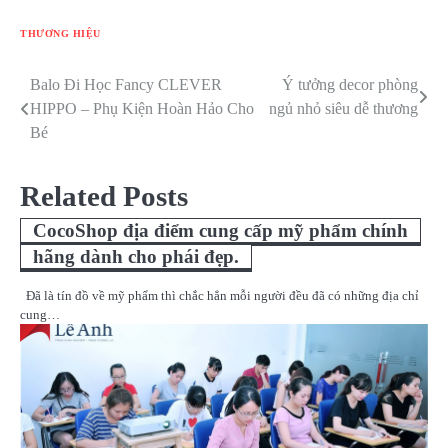
THƯƠNG HIỆU
Balo Đi Học Fancy CLEVER
Ý tưởng decor phòng
Điều
HIPPO – Phụ Kiện Hoàn Hảo Cho
ngủ nhỏ siêu dễ thương
hướng
Bé
bài
Related Posts
viết
CocoShop địa điểm cung cấp mỹ phẩm chính
hãng dành cho phái đẹp.
Đã là tín đồ về mỹ phẩm thì chắc hẳn mỗi người đều đã có những địa chỉ
cung…