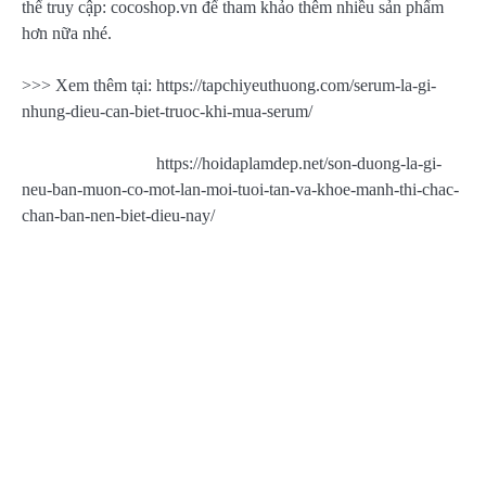
thể truy cập: cocoshop.vn để tham khảo thêm nhiều sản phẩm
hơn nữa nhé.
>>> Xem thêm tại: https://tapchiyeuthuong.com/serum-la-gi-
nhung-dieu-can-biet-truoc-khi-mua-serum/
https://hoidaplamdep.net/son-duong-la-gi-
neu-ban-muon-co-mot-lan-moi-tuoi-tan-va-khoe-manh-thi-chac-
chan-ban-nen-biet-dieu-nay/