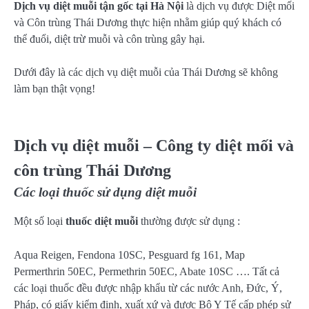
Dịch vụ diệt muỗi tận gốc tại Hà Nội
là dịch vụ được Diệt mối
và Côn trùng Thái Dương thực hiện nhằm giúp quý khách có
thể đuổi, diệt trừ muỗi và côn trùng gây hại.
Dưới đây là các dịch vụ diệt muỗi của Thái Dương sẽ không
làm bạn thật vọng!
Dịch vụ diệt muỗi – Công ty diệt mối và
côn trùng Thái Dương
Các loại thuốc sử dụng diệt muỗi
Một số loại
thuốc diệt muỗi
thường được sử dụng :
Aqua Reigen, Fendona 10SC, Pesguard fg 161, Map
Permerthrin 50EC, Permethrin 50EC, Abate 10SC …. Tất cả
các loại thuốc đều được nhập khẩu từ các nước Anh, Đức, Ý,
Pháp, có giấy kiểm định, xuất xứ và được Bộ Y Tế cấp phép sử