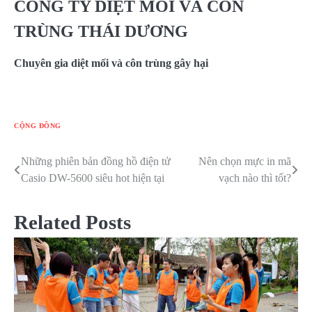
CÔNG TY DIỆT MỐI VÀ CÔN
TRÙNG THÁI DƯƠNG
Chuyên gia diệt mối và côn trùng gây hại
CỘNG ĐỒNG
Những phiên bản đồng hồ điện tử
Nên chọn mực in mã
Điều
Casio DW-5600 siêu hot hiện tại
vạch nào thì tốt?
hướng
bài
Related Posts
viết