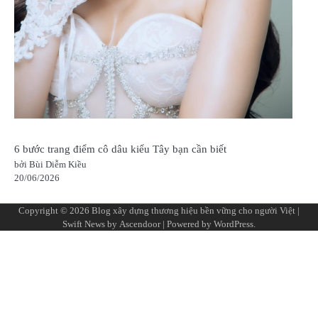
6 bước trang điểm cô dâu kiểu Tây bạn cần biết
bởi Bùi Diễm Kiều
20/06/2026
Copyright © 2026
Blog xây dựng thương hiệu bền vững cho người Việt
|
Swift News by
Ascendoor
| Powered by
WordPress
.