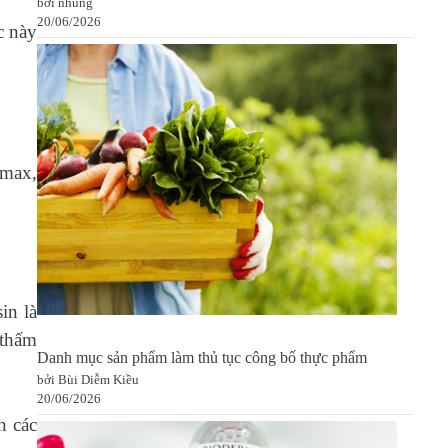
bởi nhung
20/06/2026
c này
max,
in là
 thấm
Danh mục sản phẩm làm thủ tục công bố thực phẩm
bởi Bùi Diễm Kiều
20/06/2026
n các