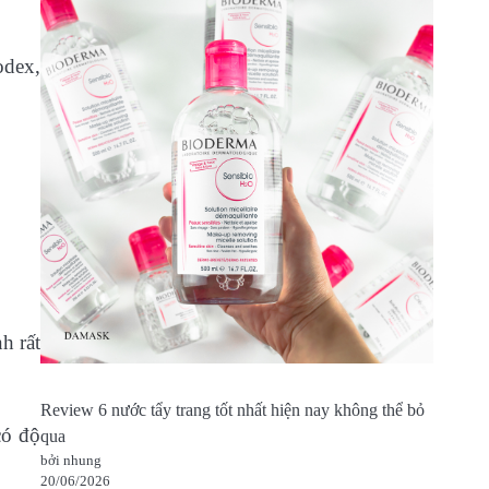
odex,
h rất
Review 6 nước tẩy trang tốt nhất hiện nay không thể bỏ
có độ
qua
bởi nhung
20/06/2026