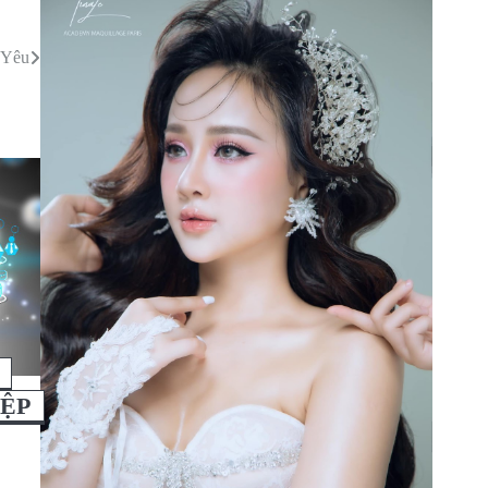
 Yêu
IỆP