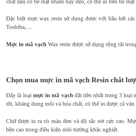
chất liệu có bề mặt nhám hay dẻo, có thể in trên bề mặ
Đặc biệt mực wax resin sử dụng được với hầu hết cá
Toshiba,…
Mực in mã vạch
Wax resin được sử dụng rộng rãi trong
Chọn mua mực in mã vạch Resin chất lượ
Đây là loại
mực in mã vạch
đắt tiền nhất trong 3 loạ
tốt, kháng dung môi và hóa chất, có thể in được cả văn
Chữ được in ra có màu đen và độ sắc nét cực cao. Mự
bền cao trong điều kiện môi trường khắc nghiệt.