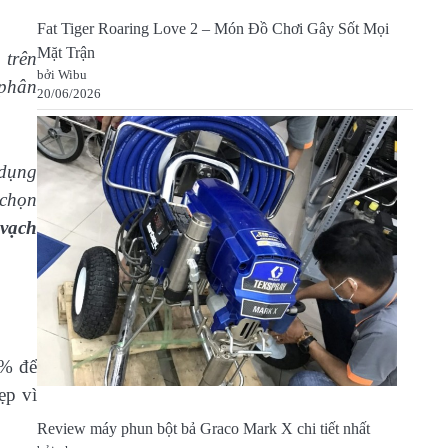
Fat Tiger Roaring Love 2 – Món Đồ Chơi Gây Sốt Mọi
Mặt Trận
 trên
bởi Wibu
 phân
20/06/2026
 dụng
 chọn
vạch
5% để
ẹp vì
Review máy phun bột bả Graco Mark X chi tiết nhất