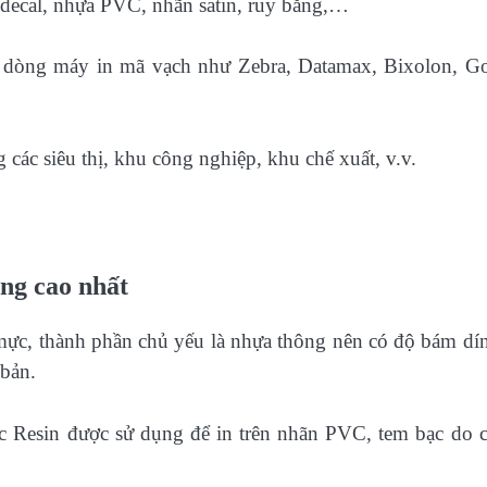
t decal, nhựa PVC, nhãn satin, ruy băng,…
c dòng máy in mã vạch như Zebra, Datamax, Bixolon, G
 các siêu thị, khu công nghiệp, khu chế xuất, v.v.
ng cao nhất
i mực, thành phần chủ yếu là nhựa thông nên có độ bám dín
 bản.
c Resin được sử dụng để in trên nhãn PVC, tem bạc do 