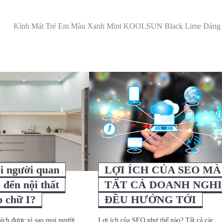
Kính Mát Trẻ Em Màu Xanh Mint KOOLSUN Black Lime Đáng
i người quan
LỢI ÍCH CỦA SEO MÀ
 đến nội thất
TẤT CẢ DOANH NGH
p chữ I?
ĐỀU HƯỚNG TỚI
thích được vì sao mọi người
Lợi ích của SEO như thế nào? Tất cả các