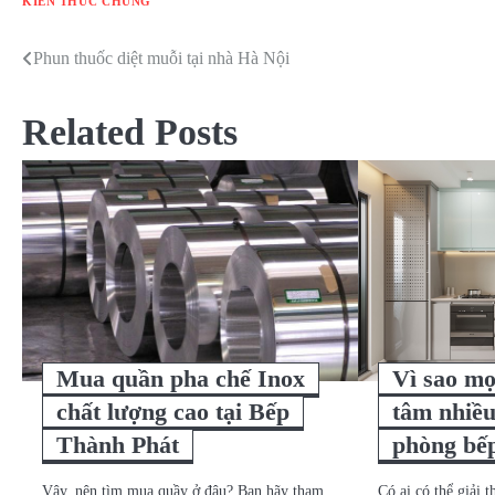
KIẾN THỨC CHUNG
Phun thuốc diệt muỗi tại nhà Hà Nội
Điều
hướng
Related Posts
bài
viết
Mua quần pha chế Inox
Vì sao mọ
chất lượng cao tại Bếp
tâm nhiều
Thành Phát
phòng bế
Vậy, nên tìm mua quầy ở đâu? Bạn hãy tham
Có ai có thể giải 