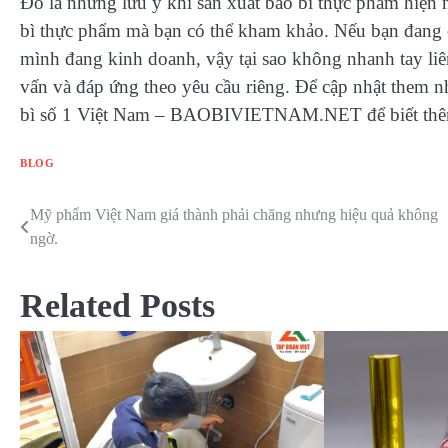
Đó là những lưu ý khi sản xuất bao bì thực phẩm hiện 
bì thực phẩm mà bạn có thể kham khảo. Nếu bạn đang 
mình đang kinh doanh, vậy tại sao không nhanh tay liê
vấn và đáp ứng theo yêu cầu riêng. Để cập nhật them n
bì số 1 Việt Nam – BAOBIVIETNAM.NET để biết thêm t
BLOG
Mỹ phẩm Việt Nam giá thành phải chăng nhưng hiệu quả không
Điều
ngờ.
hướng
bài
Related Posts
viết