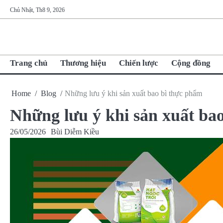
Skip
Chủ Nhật, Th8 9, 2026
to
content
Trang chủ
Thương hiệu
Chiến lược
Cộng đồng
Home
Blog
Những lưu ý khi sản xuất bao bì thực phẩm
Những lưu ý khi sản xuất ba
26/05/2026
Bùi Diễm Kiều