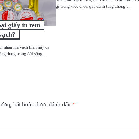
gì trong việc chọn quà dành tặng chồng…
ại giấy in tem
vạch?
tem nhãn mã vạch hiện nay đã
hông dụng trong đời sống…
rường bắt buộc được đánh dấu
*