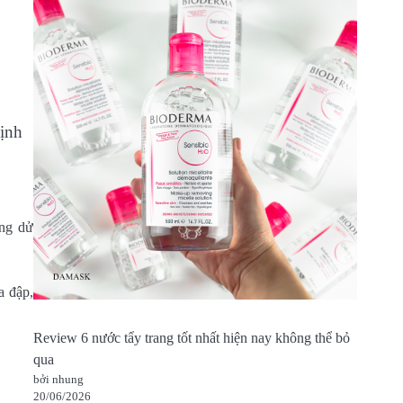
định
ợng dử
a đập,
Review 6 nước tẩy trang tốt nhất hiện nay không thể bỏ
qua
bởi nhung
20/06/2026