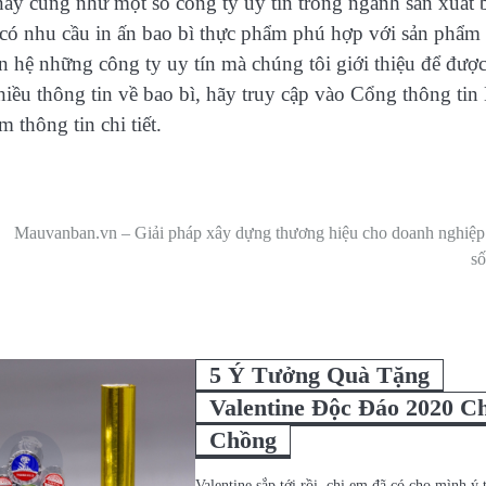
nay cũng như một số công ty uy tín trong ngành sản xuất 
có nhu cầu in ấn bao bì thực phẩm phú hợp với sản phẩm
n hệ những công ty uy tín mà chúng tôi giới thiệu để được
hiều thông tin về bao bì, hãy truy cập vào Cổng thông tin
hông tin chi tiết.
Mauvanban.vn – Giải pháp xây dựng thương hiệu cho doanh nghiệp 
số
5 Ý Tưởng Quà Tặng
Valentine Độc Đáo 2020 C
Chồng
Valentine sắp tới rồi, chị em đã có cho mình ý