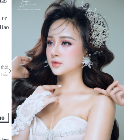
bao
 tư
 Bao
thời
 hóa
ho
 tưởng