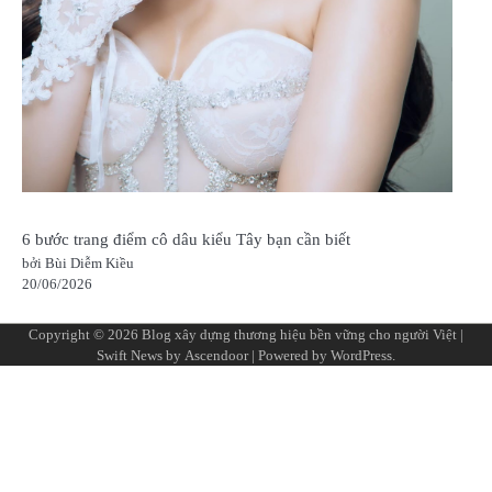
6 bước trang điểm cô dâu kiểu Tây bạn cần biết
bởi Bùi Diễm Kiều
20/06/2026
Copyright © 2026
Blog xây dựng thương hiệu bền vững cho người Việt
|
Swift News by
Ascendoor
| Powered by
WordPress
.