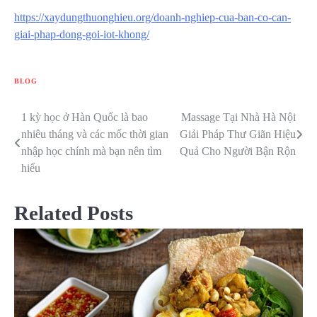
https://xaydungthuonghieu.org/doanh-nghiep-cua-ban-co-can-
giai-phap-dong-goi-iot-khong/
BLOG
1 kỳ học ở Hàn Quốc là bao
Massage Tại Nhà Hà Nội
Điều
nhiêu tháng và các mốc thời gian
Giải Pháp Thư Giãn Hiệu
hướng
nhập học chính mà bạn nên tìm
Quả Cho Người Bận Rộn
hiểu
bài
viết
Related Posts