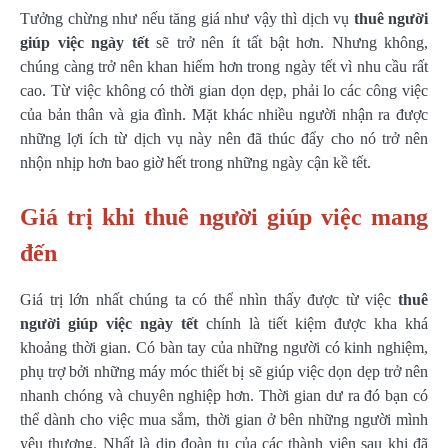
Tưởng chừng như nếu tăng giá như vậy thì dịch vụ
thuê người
giúp việc ngày tết
sẽ trở nên ít tất bật hơn. Nhưng không,
chúng càng trở nên khan hiếm hơn trong ngày tết vì nhu cầu rất
cao. Từ việc không có thời gian dọn dẹp, phải lo các công việc
của bản thân và gia đình. Mặt khác nhiều người nhận ra được
những lợi ích từ dịch vụ này nên đã thúc đẩy cho nó trở nên
nhộn nhịp hơn bao giờ hết trong những ngày cận kề tết.
Giá trị khi thuê người giúp việc mang
đến
Giá trị lớn nhất chúng ta có thể nhìn thấy được từ việc
thuê
người giúp việc ngày tết
chính là tiết kiệm được kha khá
khoảng thời gian. Có bàn tay của những người có kinh nghiệm,
phụ trợ bởi những máy móc thiết bị sẽ giúp việc dọn dẹp trở nên
nhanh chóng và chuyên nghiệp hơn. Thời gian dư ra đó bạn có
thể dành cho việc mua sắm, thời gian ở bên những người mình
yêu thương. Nhất là dịp đoàn tụ của các thành viên sau khi đã