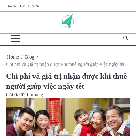
Skip
Thứ Hai, Th8 10, 2026
to
content
Home
Blog
Chi phí và giá trị nhận được khi thuê người giúp việc ngày tết
Chi phí và giá trị nhận được khi thuê
người giúp việc ngày tết
02/06/2026
nhung