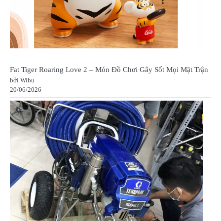
Fat Tiger Roaring Love 2 – Món Đồ Chơi Gây Sốt Mọi Mặt Trận
bởi Wibu
20/06/2026