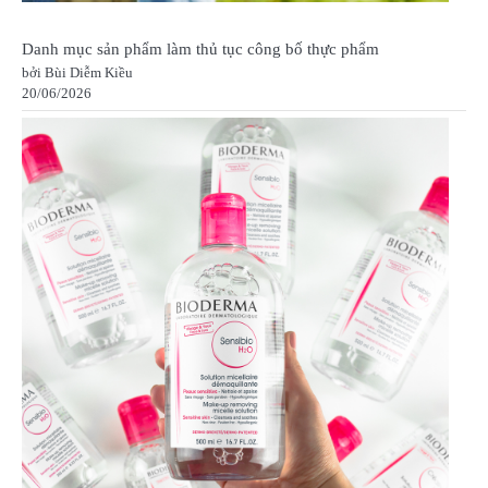
Danh mục sản phẩm làm thủ tục công bố thực phẩm
bởi Bùi Diễm Kiều
20/06/2026