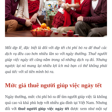
Mỗi dịp lễ, đặc biệt là đối với dịp tết chi phí bỏ ra để thuê các
dịch vụ đều cao hơn nhiều lần so với ngày thường. Thuê người
giúp việc ngày tết cũng nằm trong số những dịch vụ đó. Nhưng
ngược lại nó mang lại nhiều lợi ích mà bạn có thể không phải
quá tiếc với số tiền mình bỏ ra.
Mức giá thuê người giúp việc ngày tết
Ngày thường, mức chi phí bỏ ra để tìm người giúp việc là không
quá cao và khá phù hợp với nhiều gia đình tại Việt Nam. Nhưng
đối với
thuê người giúp việc ngày tết
được xem như một sự