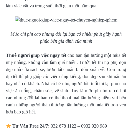
làm việc vất vả trong suốt thời gian một năm qua.
Mức chi phí cao nhưng đổi lại bạn có nhiều phút giây hạnh
phúc bên gia đình của mình
Thuê người giúp việc ngày tết
cho bạn tận hưởng một mùa tết
nhẹ nhàng, không cần làm quá nhiều. Trước tết thì họ phụ dọn
dẹp nhà cửa sạch sẽ, tươm tất chuẩn bị đón xuân về. Còn trong
dịp tết thì phụ giúp các việc cúng kiếng, dọn dẹp sau khi nấu ăn
hay nhà có khách. Nhà có bé nhỏ, người lớn tuổi thì lại phu cho
việc ăn uống, chăm sóc, vệ sinh. Tuy là mức phí bỏ ra có hơi
cao nhưng đổi lại bạn có thể thoải mái tận hưởng niềm vui bên
cạnh những người thân thương, tận hưởng một mùa tết trọn vẹn
hơn bao giờ hết.
Tư Vấn Free 24/7:
032 678 1122 – 0932 920 989