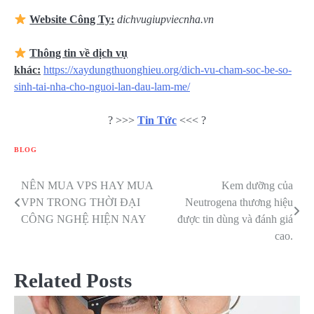
Website Công Ty:
dichvugiupviecnha.vn
Thông tin về dịch vụ
khác:
https://xaydungthuonghieu.org/dich-vu-cham-soc-be-so-
sinh-tai-nha-cho-nguoi-lan-dau-lam-me/
? >>>
Tin Tức
<<< ?
BLOG
NÊN MUA VPS HAY MUA
Kem dưỡng của
Điều
VPN TRONG THỜI ĐẠI
Neutrogena thương hiệu
hướng
CÔNG NGHỆ HIỆN NAY
được tin dùng và đánh giá
cao.
bài
viết
Related Posts