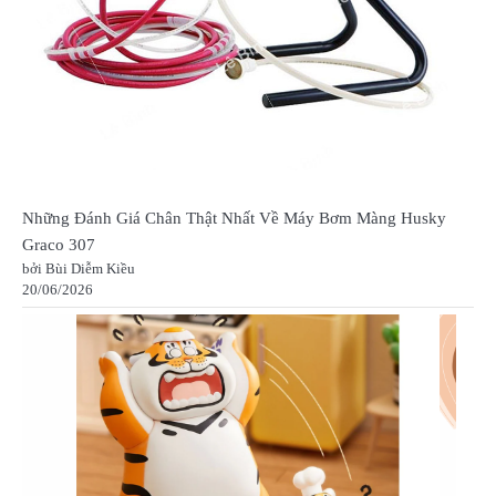
Những Đánh Giá Chân Thật Nhất Về Máy Bơm Màng Husky
Graco 307
bởi Bùi Diễm Kiều
20/06/2026