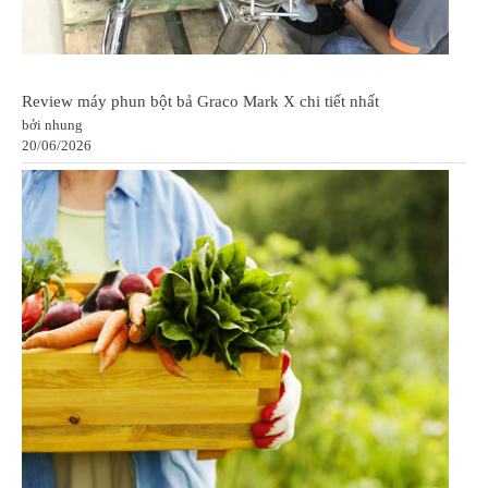
Review máy phun bột bả Graco Mark X chi tiết nhất
bởi nhung
20/06/2026