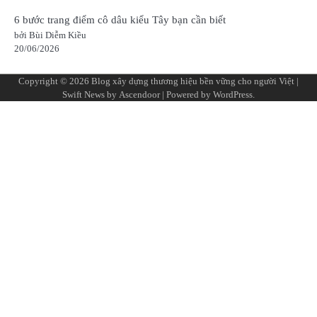
6 bước trang điểm cô dâu kiểu Tây bạn cần biết
bởi Bùi Diễm Kiều
20/06/2026
Copyright © 2026
Blog xây dựng thương hiệu bền vững cho người Việt
|
Swift News by
Ascendoor
| Powered by
WordPress
.