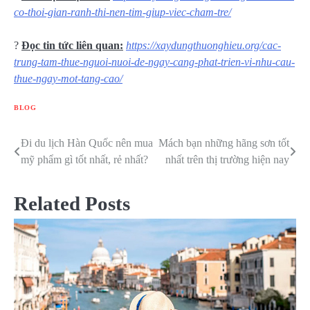
co-thoi-gian-ranh-thi-nen-tim-giup-viec-cham-tre/
?
Đọc tin tức liên quan:
https://xaydungthuonghieu.org/cac-
trung-tam-thue-nguoi-nuoi-de-ngay-cang-phat-trien-vi-nhu-cau-
thue-ngay-mot-tang-cao/
BLOG
Đi du lịch Hàn Quốc nên mua
Mách bạn những hãng sơn tốt
Điều
mỹ phẩm gì tốt nhất, rẻ nhất?
nhất trên thị trường hiện nay
hướng
bài
Related Posts
viết