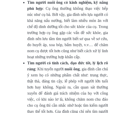
Tìm người nuôi ông có kinh nghiệm, kỹ năng
phù hợp
: Cụ ông thường không thạo việc bếp
núc như cụ bà. Bởi vậy, gia đình nên lựa người có
khả năng nấu nướng, biết làm nhiều món ăn với
chế độ dinh dưỡng tốt cho sức khỏe của cụ. Trong
trường hợp cụ ông gặp các vấn đề sức khỏe, gia
đình nên lưu tâm tìm người biết sơ qua về sơ cứu,
đo huyết áp, xoa bóp, bấm huyệt, v.v… để chăm
nom cụ được tốt hơn cũng như biết cách xử lý linh
hoạt những trường hợp khẩn cấp.
Tìm người có tính cách, đạo đức tốt, lý lịch rõ
ràng
: Khi tuyển người
nuôi ông
, gia đình cần chú
ý xem họ có những phẩm chất như: trung thực,
thật thà, đáng tin cậy, lễ phép với người lớn tuổi
hơn hay không. Ngoài ra, cần quan sát thường
xuyên để đánh giá trách nhiệm của họ với công
việc, có khi nào lơ là, không chăm nom chu đáo
cho cụ ông thì cần nhắc nhở hoặc tìm kiếm người
thay thế tốt hơn. Gia đình cũng chỉ nên tìm người