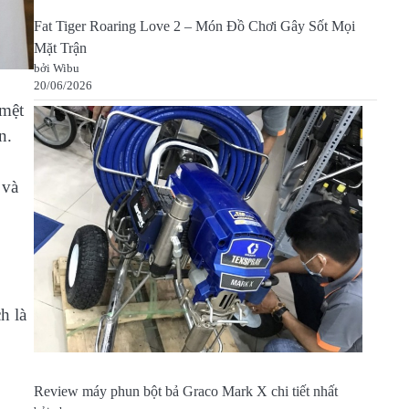
Fat Tiger Roaring Love 2 – Món Đồ Chơi Gây Sốt Mọi
Mặt Trận
bởi Wibu
20/06/2026
 mệt
n.
 và
h là
Review máy phun bột bả Graco Mark X chi tiết nhất