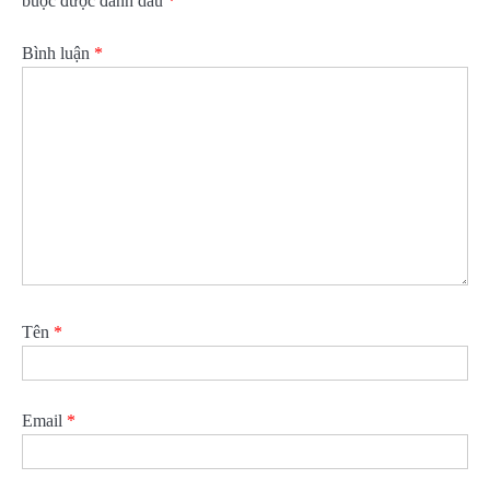
buộc được đánh dấu
*
Bình luận
*
Tên
*
Email
*