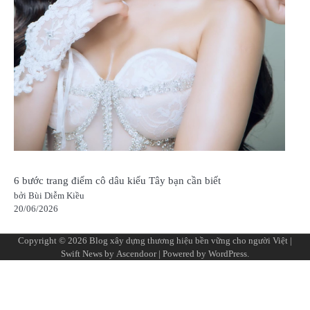
6 bước trang điểm cô dâu kiểu Tây bạn cần biết
bởi Bùi Diễm Kiều
20/06/2026
Copyright © 2026
Blog xây dựng thương hiệu bền vững cho người Việt
|
Swift News by
Ascendoor
| Powered by
WordPress
.