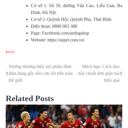
Cơ sở 1: Số 59, đường Văn Cao, Liễu Giai, Ba
Đình, Hà Nội.
Cơ sở 2: Quỳnh Hội, Quỳnh Phụ, Thái Bình
Điện thoại: 0888 083 388
Page: Facebook.com/azdogshop
Website: https://azpet.com.vn/
BLOG
Những thương hiệu mỹ phẩm đình
Mách bạn: Cách làm
Điều
đám đang gây nên cơn sốt trên toàn
bẫy chuột đơn giản mà
hướng
thế giới.
hiệu quả
bài
Related Posts
viết