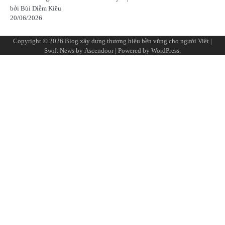
bởi Bùi Diễm Kiều
20/06/2026
Copyright © 2026
Blog xây dựng thương hiệu bền vững cho người Việt
|
Swift News by
Ascendoor
| Powered by
WordPress
.