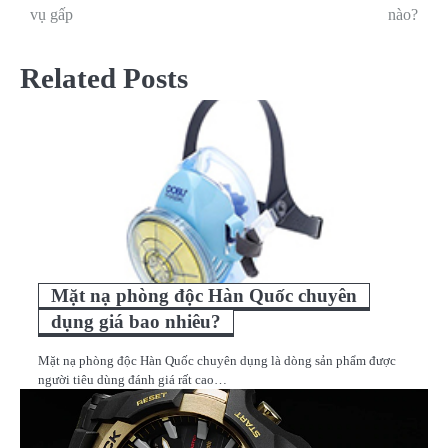
hướng
vụ gấp
nào?
bài
Related Posts
viết
Mặt nạ phòng độc Hàn Quốc chuyên
dụng giá bao nhiêu?
Mặt nạ phòng độc Hàn Quốc chuyên dụng là dòng sản phẩm được
người tiêu dùng đánh giá rất cao…