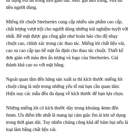
sử dụng êm tai trong thời gian dài. Mức giá tầm trung, vừa túi
tiền người dùng.
Miếng lót chuột Steelseries cung cấp nhiều sản phẩm cao cấp,
chất lượng vượt trội cho người dùng những trải nghiệm tuyệt vời
nhất. Bề mặt được gia công gần như hoàn hảo cho độ nhạy
chuột cao, chính xác trong các thao tác. Miếng lót chất liệu vải,
cao su cao cấp tạo bề mặt ổn định cho thao tác chuột. Thiết kế
đơn giản với màu đen ấn tượng và logo của Steelseries. Giá
thành khá cao so với mặt bằng.
Ngoài quan tâm đến hãng sản xuất ra thì kích thước miếng lót
chuột cũng là một trong những yếu tố mà bạn cần quan tâm:
Hiện nay các mẫu đều đa dạng về kích thước để bạn lựa chọn.
Những miếng lót có kích thước dày trong khoảng 4mm đến
6mm. Ưu điểm lớn nhất là mang lại cảm giác êm ái khi sử dụng
trong thời gian dài. Tuy nhiên chúng cũng khá dễ bám bụi nếu là
loại làm bằng chất liệu vải.