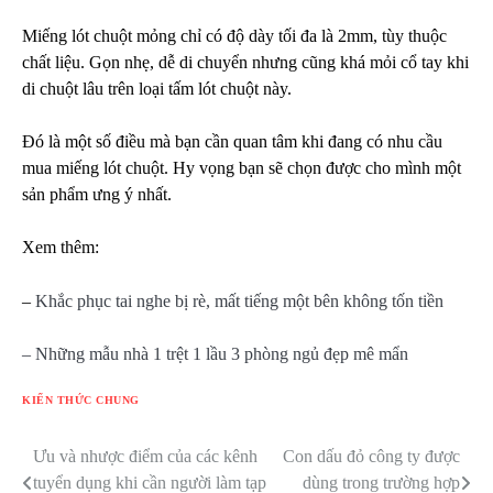
Miếng lót chuột mỏng chỉ có độ dày tối đa là 2mm, tùy thuộc
chất liệu. Gọn nhẹ, dễ di chuyển nhưng cũng khá mỏi cổ tay khi
di chuột lâu trên loại tấm lót chuột này.
Đó là một số điều mà bạn cần quan tâm khi đang có nhu cầu
mua miếng lót chuột. Hy vọng bạn sẽ chọn được cho mình một
sản phẩm ưng ý nhất.
Xem thêm:
–
Khắc phục tai nghe bị rè, mất tiếng một bên không tốn tiền
– Những mẫu nhà 1 trệt 1 lầu 3 phòng ngủ đẹp mê mẩn
KIẾN THỨC CHUNG
Ưu và nhược điểm của các kênh
Con dấu đỏ công ty được
Điều
tuyển dụng khi cần người làm tạp
dùng trong trường hợp