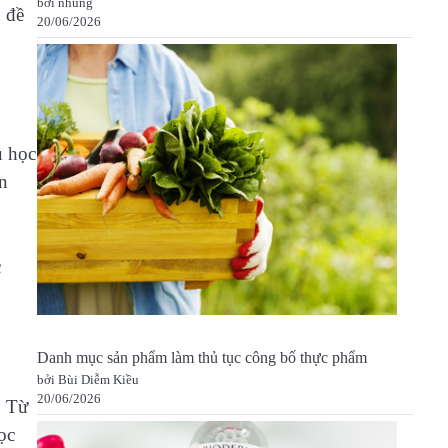
bởi nhung
 đề
20/06/2026
ụ học
ển
c
Danh mục sản phẩm làm thủ tục công bố thực phẩm
bởi Bùi Diễm Kiều
20/06/2026
. Từ
ọc