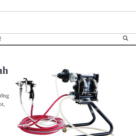
ệ
nh
ướng
ot,