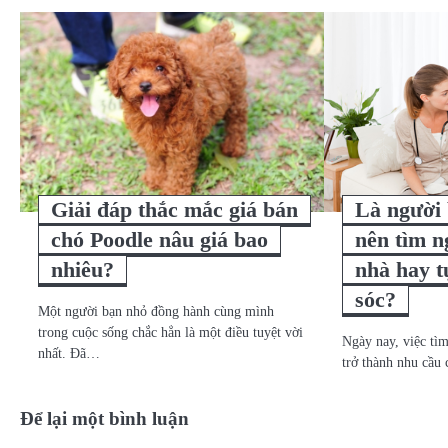
viết
Giải đáp thắc mắc giá bán
Là người 
chó Poodle nâu giá bao
nên tìm n
nhiêu?
nhà hay 
sóc?
Một người bạn nhỏ đồng hành cùng mình
trong cuộc sống chắc hẳn là một điều tuyệt vời
Ngày nay, việc tìm
nhất. Đã…
trở thành nhu cầu 
Để lại một bình luận