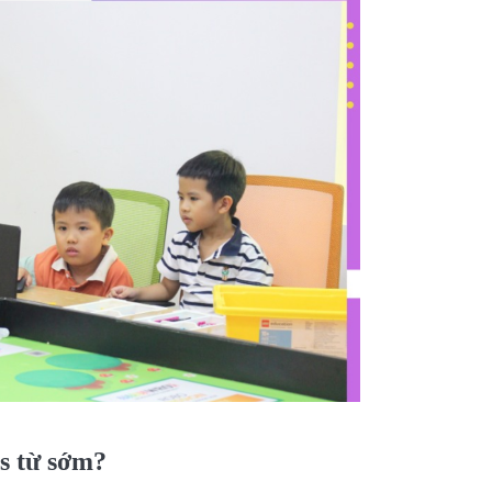
cs từ sớm?