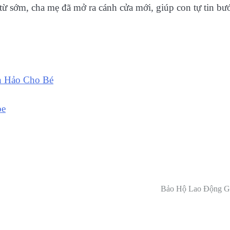
 từ sớm, cha mẹ đã mở ra cánh cửa mới, giúp con tự tin bư
n Hảo Cho Bé
ỏe
Bảo Hộ Lao Động G