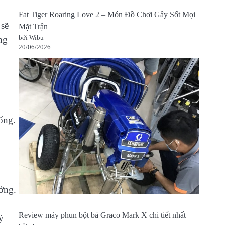
Fat Tiger Roaring Love 2 – Món Đồ Chơi Gây Sốt Mọi
 sẽ
Mặt Trận
bởi Wibu
ng
20/06/2026
ống.
ưởng.
Review máy phun bột bả Graco Mark X chi tiết nhất
ý