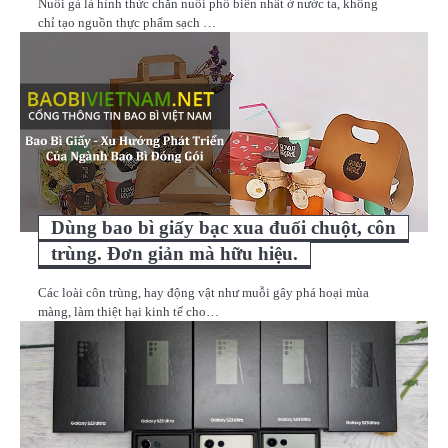
Nuôi gà là hình thức chăn nuôi phổ biến nhất ở nước ta, không
chỉ tạo nguồn thực phẩm sạch …
Dùng bao bì giấy bạc xua đuổi chuột, côn
trùng. Đơn giản mà hữu hiệu.
Các loài côn trùng, hay động vật như muỗi gây phá hoại mùa
màng, làm thiệt hại kinh tế cho…