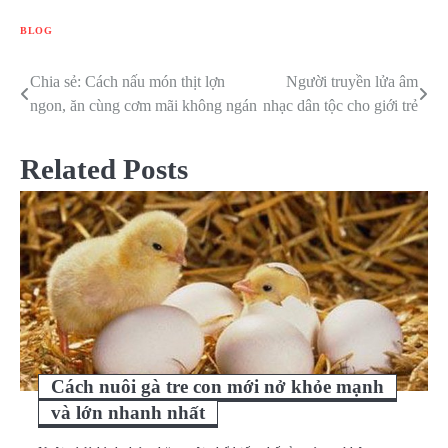
BLOG
Chia sẻ: Cách nấu món thịt lợn
Người truyền lửa âm
Điều
ngon, ăn cùng cơm mãi không ngán
nhạc dân tộc cho giới trẻ
hướng
bài
Related Posts
viết
Cách nuôi gà tre con mới nở khỏe mạnh
và lớn nhanh nhất