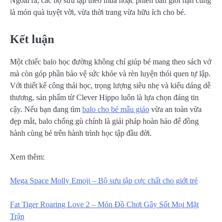
Ngoài ra, các bộ sưu tập theo mùa hoặc phiên bản giới hạn cũng
là món quà tuyệt vời, vừa thời trang vừa hữu ích cho bé.
Kết luận
Một chiếc balo học đường không chỉ giúp bé mang theo sách vở
mà còn góp phần bảo vệ sức khỏe và rèn luyện thói quen tự lập.
Với thiết kế công thái học, trọng lượng siêu nhẹ và kiểu dáng dễ
thương, sản phẩm từ Clever Hippo luôn là lựa chọn đáng tin
cậy. Nếu bạn đang tìm
balo cho bé mẫu giáo
vừa an toàn vừa
đẹp mắt, balo chống gù chính là giải pháp hoàn hảo để đồng
hành cùng bé trên hành trình học tập đầu đời.
Xem thêm:
Mega Space Molly Emoji – Bộ sưu tập cực chất cho giới trẻ
Fat Tiger Roaring Love 2 – Món Đồ Chơi Gây Sốt Mọi Mặt
Trận