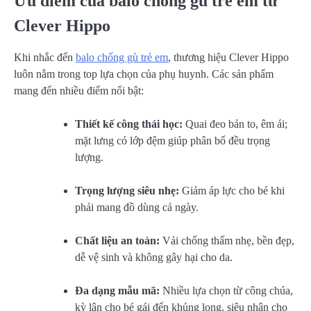
Ưu điểm của balo chống gù trẻ em từ
Clever Hippo
Khi nhắc đến
balo chống gù trẻ em
, thương hiệu Clever Hippo
luôn nằm trong top lựa chọn của phụ huynh. Các sản phẩm
mang đến nhiều điểm nổi bật:
Thiết kế công thái học:
Quai đeo bản to, êm ái;
mặt lưng có lớp đệm giúp phân bổ đều trọng
lượng.
Trọng lượng siêu nhẹ:
Giảm áp lực cho bé khi
phải mang đồ dùng cả ngày.
Chất liệu an toàn:
Vải chống thấm nhẹ, bền đẹp,
dễ vệ sinh và không gây hại cho da.
Đa dạng mẫu mã:
Nhiều lựa chọn từ công chúa,
kỳ lân cho bé gái đến khủng long, siêu nhân cho