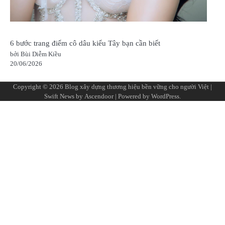
6 bước trang điểm cô dâu kiểu Tây bạn cần biết
bởi Bùi Diễm Kiều
20/06/2026
Copyright © 2026
Blog xây dựng thương hiệu bền vững cho người Việt
|
Swift News by
Ascendoor
| Powered by
WordPress
.