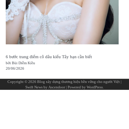
6 bước trang điểm cô dâu kiểu Tây bạn cần biết
bởi Bùi Diễm Kiều
20/06/2026
Copyright © 2026
Blog xây dựng thương hiệu bền vững cho người Việt
|
Swift News by
Ascendoor
| Powered by
WordPress
.