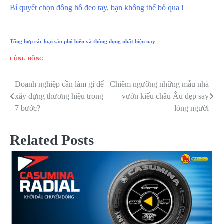
Bí quyết chọn đồng hồ đeo tay, bạn không thể bỏ qua !
Tổng hợp các loại sáo phổ biến và thông dụng nhất hiện nay
CỘNG ĐỒNG
Doanh nghiệp cần làm gì để
Chiêm ngưỡng những mẫu nhà
Điều
xây dựng thương hiệu trong
vườn kiểu châu Âu đẹp say
hướng
7 bước?
lòng người
bài
Related Posts
viết