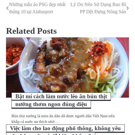
Những mẫu áo PSG đẹp nhất
Lý Do Nên Sử Dụng Bao Bì
Điều
tháng 10 tại Alabasport
PP Dệt Đựng Nông Sản
hướng
bài
Related Posts
viết
Bật mí cách làm nước lèo ăn bún thịt
nướng thơm ngon đúng điệu
Bún thịt nướng là món ăn dân dã được người dân Việt Nam trên
khắp cả nước ưa thích nhờ…
Việc làm cho lao động phổ thông, không yêu