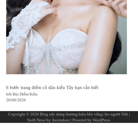
6 bước trang điểm cô dâu kiểu Tây bạn cần biết
bởi Bùi Diễm Kiều
20/06/2026
Copyright © 2026
Blog xây dựng thương hiệu bền vững cho người Việt
|
Swift News by
Ascendoor
| Powered by
WordPress
.