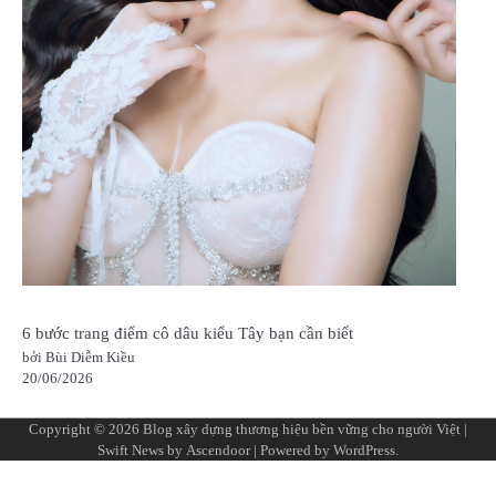
6 bước trang điểm cô dâu kiểu Tây bạn cần biết
bởi Bùi Diễm Kiều
20/06/2026
Copyright © 2026
Blog xây dựng thương hiệu bền vững cho người Việt
|
Swift News by
Ascendoor
| Powered by
WordPress
.