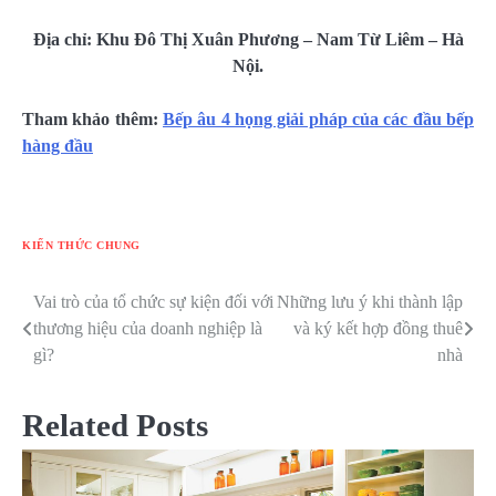
Địa chỉ: Khu Đô Thị Xuân Phương – Nam Từ Liêm – Hà
Nội.
Tham khảo thêm:
Bếp âu 4 họng giải pháp của các đầu bếp
hàng đầu
KIẾN THỨC CHUNG
Vai trò của tổ chức sự kiện đối với
Những lưu ý khi thành lập
Điều
thương hiệu của doanh nghiệp là
và ký kết hợp đồng thuê
hướng
gì?
nhà
bài
Related Posts
viết