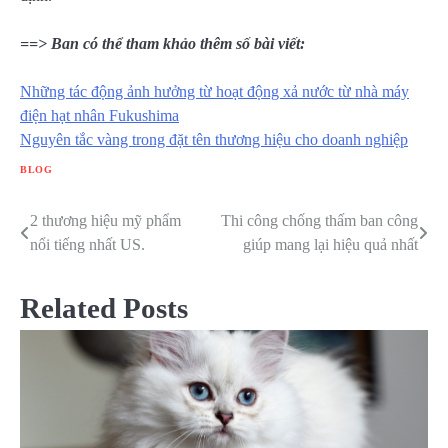
==> Ban có thể tham khảo thêm số bài viết:
Những tác động ảnh hưởng từ hoạt động xả nước từ nhà máy
điện hạt nhân Fukushima
Nguyên tắc vàng trong đặt tên thương hiệu cho doanh nghiệp
BLOG
2 thương hiệu mỹ phẩm
Thi công chống thấm ban công
Điều
nổi tiếng nhất US.
giúp mang lại hiệu quả nhất
hướng
bài
Related Posts
viết