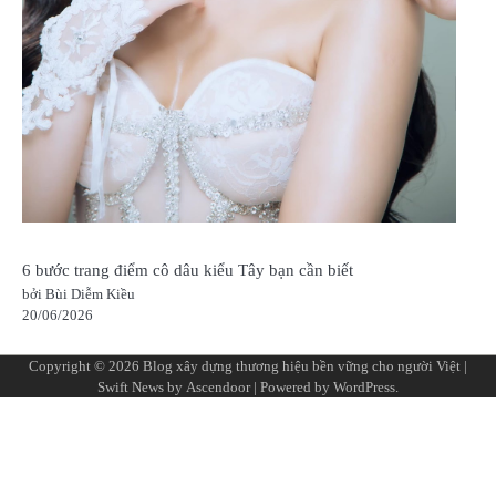
6 bước trang điểm cô dâu kiểu Tây bạn cần biết
bởi Bùi Diễm Kiều
20/06/2026
Copyright © 2026
Blog xây dựng thương hiệu bền vững cho người Việt
|
Swift News by
Ascendoor
| Powered by
WordPress
.