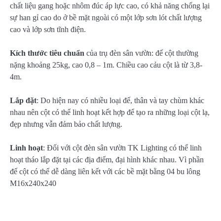
chất liệu gang hoặc nhôm đúc áp lực cao, có khả năng chống lại
sự han gỉ cao do ở bề mặt ngoài có một lớp sơn lót chất lượng
cao và lớp sơn tĩnh điện.
Kích thước tiêu chuẩn
của trụ đèn sân vườn: đế cột thường
nặng khoảng 25kg, cao 0,8 – 1m. Chiều cao cảu cột là từ 3,8-
4m.
Lắp đặt
: Do hiện nay có nhiều loại đế, thân và tay chùm khác
nhau nên cột có thể linh hoạt kết hợp để tạo ra những loại cột lạ,
đẹp nhưng vẫn đảm bảo chất lượng.
Linh hoạt
: Đối với cột đèn sân vườn TK Lighting có thể linh
hoạt tháo lắp đặt tại các địa điểm, đại hình khác nhau. Vì phần
đế cột có thể dễ dàng liên kết với các bề mặt bằng 04 bu lông
M16x240x240