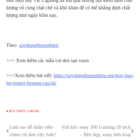
như hiện nay TK Lighting đã trải qua những đợt kiểm định chất
lượng vô cùng chặt chẽ và khó khăn để có thể khẳng định chất
lượng như ngày hôm nay.
Theo
xaydungthuonghieu
>>> Xem thêm các mẫu cot den san vuon
>>>Xem thêm bài viết:
https://xaydungthuonghieu.org/giay-bao-
ho-jogger-bestrun-cua-bi/
KIẾN THỨC CHUNG
Làm sao để nhân viên
Vali kéo xoay 360 Gaming 18 inch
Điều
chăm chỉ làm việc hơn?
– Bền đẹp, xoay linh hoạt
hướng