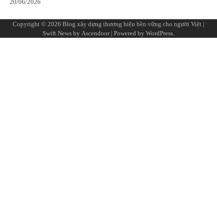
20/06/2026
Copyright © 2026
Blog xây dựng thương hiệu bền vững cho người Việt
|
Swift News by
Ascendoor
| Powered by
WordPress
.