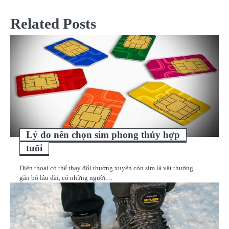
bài
Related Posts
viết
Lý do nên chọn sim phong thủy hợp
tuổi
Điện thoại có thể thay đổi thường xuyên còn sim là vật thường
gắn bó lâu dài, có những người…