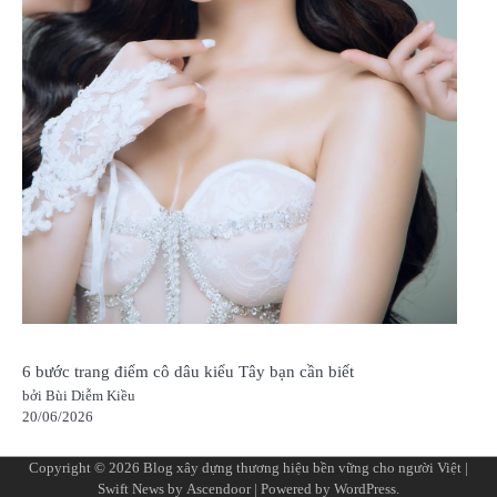
6 bước trang điểm cô dâu kiểu Tây bạn cần biết
bởi Bùi Diễm Kiều
20/06/2026
Copyright © 2026
Blog xây dựng thương hiệu bền vững cho người Việt
|
Swift News by
Ascendoor
| Powered by
WordPress
.