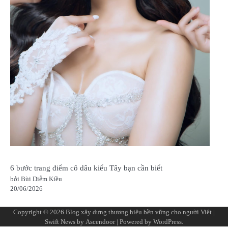
6 bước trang điểm cô dâu kiểu Tây bạn cần biết
bởi Bùi Diễm Kiều
20/06/2026
Copyright © 2026
Blog xây dựng thương hiệu bền vững cho người Việt
|
Swift News by
Ascendoor
| Powered by
WordPress
.