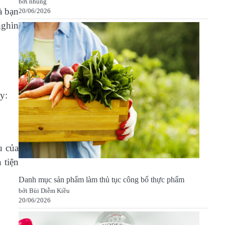
bởi nhung
à bạn
20/06/2026
nghìn
y:
u của
 tiện
Danh mục sản phẩm làm thủ tục công bố thực phẩm
bởi Bùi Diễm Kiều
20/06/2026