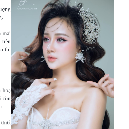
lượng
g.
m mại
 trên
n thị
n hoạ
i còn
o.
thiết