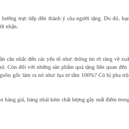
hưởng trực tiếp đến thành ý của người tặng. Do đó, bạ
ười nhận.
ần cân nhắc đến các yếu tố như: thông tin rõ ràng về xuấ
 nó. Còn đối với những sản phẩm quà tặng liên quan đến
 nguồn gốc làm ra nó như: lụa tơ tằm 100%? Có bị pha trộ
 hàng giả, hàng nhái kém chất lượng gây mất điểm tron