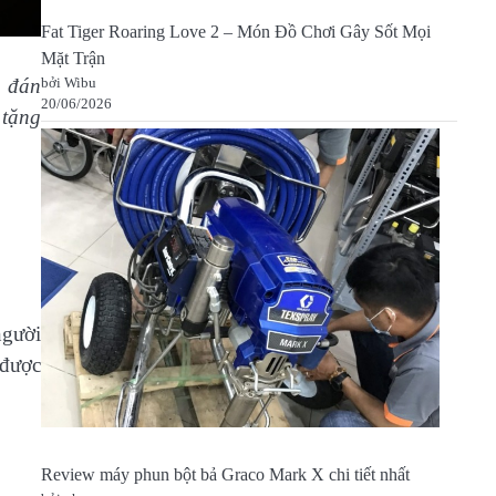
Fat Tiger Roaring Love 2 – Món Đồ Chơi Gây Sốt Mọi
Mặt Trận
n đán
bởi Wibu
20/06/2026
 tặng
người
 được
Review máy phun bột bả Graco Mark X chi tiết nhất