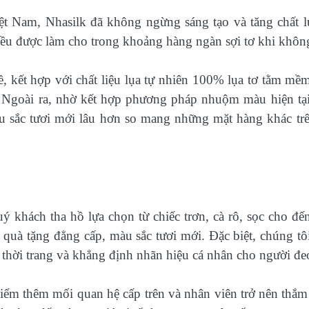
iệt Nam, Nhasilk đã không ngừng sáng tạo và tăng chất 
 đều được làm cho trong khoảng hàng ngàn sợi tơ khi khôn
ề, kết hợp với chất liệu lụa tự nhiên 100% lụa tơ tằm mề
g. Ngoài ra, nhờ kết hợp phương pháp nhuộm màu hiện tại
àu sắc tươi mới lâu hơn so mang những mặt hàng khác trê
uý khách tha hồ lựa chọn từ chiếc trơn, cà rô, sọc cho đế
 quà tặng đẳng cấp, màu sắc tươi mới. Đặc biệt, chúng tô
 thời trang và khẳng định nhãn hiệu cá nhân cho người đe
ểm thêm mối quan hệ cấp trên và nhân viên trở nên thắm 