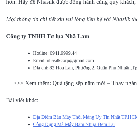
hơn. Hãy để Nhasilk được đồng hành cùng quý khách, h
Mọi thông tin chi tiết xin vui lòng liên hệ với Nhasilk t
Công ty TNHH Tơ lụa Nhã Lam
Hotline: 0941.9999.44
Email:
nhasilkcorp@gmail.com
Địa chỉ: 82 Hoa Lan, Phường 2, Quận Phú Nhuận,
>>> Xem thêm: Quà tặng sếp năm mới – Thay ngàn 
Bài viết khác:
Địa Điểm Bán Máy Thổi Màng Uy Tín Nhất TP.HC
Công Dụng Mà Máy Băm Nhựa Đem Lại