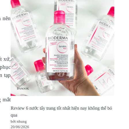
n nên
t xứ,
 phục
n tạp
g mắt
Review 6 nước tẩy trang tốt nhất hiện nay không thể bỏ
qua
bởi nhung
20/06/2026