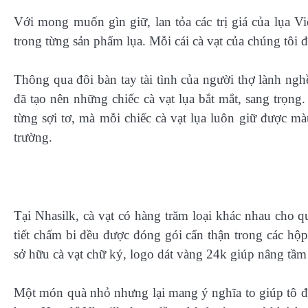
Với mong muốn gìn giữ, lan tỏa các trị giá của lụa V
trong từng sản phẩm lụa. Mỗi cái cà vạt của chúng tôi
Thông qua đôi bàn tay tài tình của người thợ lành ngh
đã tạo nên những chiếc cà vạt lụa bắt mắt, sang trọn
từng sợi tơ, mà mỗi chiếc cà vạt lụa luôn giữ được m
trường.
Tại Nhasilk, cà vạt có hàng trăm loại khác nhau cho q
tiết chấm bi đều được đóng gói cẩn thận trong các hộp
sở hữu cà vạt chữ ký, logo dát vàng 24k giúp nâng tầm
Một món quà nhỏ nhưng lại mang ý nghĩa to giúp tô đi