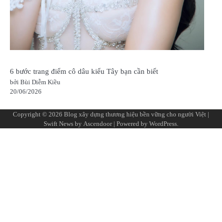
6 bước trang điểm cô dâu kiểu Tây bạn cần biết
bởi Bùi Diễm Kiều
20/06/2026
Copyright © 2026
Blog xây dựng thương hiệu bền vững cho người Việt
|
Swift News by
Ascendoor
| Powered by
WordPress
.