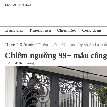
Skip
Thứ Năm, Th8 6, 2026
to
content
Trang chủ
Thương hiệu
Chiến lược
Cộng đồng
Home
Kiến trúc
Chiêm ngưỡng 99+ mẫu cổng sắt Art Laser đẹ
Chiêm ngưỡng 99+ mẫu cổng s
26/05/2026
nhung