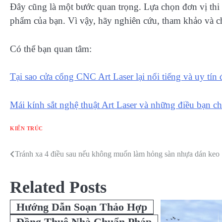
Đây cũng là một bước quan trọng. Lựa chọn đơn vị thi c
phẩm của bạn. Vì vậy, hãy nghiên cứu, tham khảo và ch
Có thể bạn quan tâm:
Tại sao cửa cổng CNC Art Laser lại nổi tiếng và uy tín
Mái kính sắt nghệ thuật Art Laser và những điều bạn ch
KIẾN TRÚC
Tránh xa 4 điều sau nếu không muốn làm hỏng sàn nhựa dán keo
Điều
hướng
Related Posts
bài
Hướng Dẫn Soạn Thảo Hợp
viết
Đồng Thuê Nhà Chuẩn Pháp