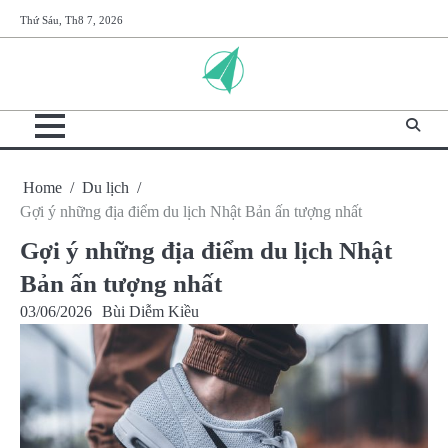
Skip
Thứ Sáu, Th8 7, 2026
to
content
Home
Du lịch
Gợi ý những địa điểm du lịch Nhật Bản ấn tượng nhất
Gợi ý những địa điểm du lịch Nhật
Bản ấn tượng nhất
03/06/2026
Bùi Diễm Kiều