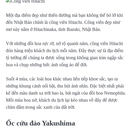
Một địa điểm đẹp như thiên đường mà bạn không thể bỏ lỡ khi
đến Nhật Bản chính là công viên Hitachi. Công viên đẹp như
mơ này nằm ở Hitachinaka, tỉnh Ibaraki, Nhật Bản.
Với những đồi hoa rực rỡ, nở rộ quanh năm, công viên Hitachi
đón hàng triệu khách du lịch mỗi năm. Đây thực sự là địa điểm
lý tưởng để chúng ta được sống trong không gian tràn ngập sắc
hoa và chụp những bức ảnh sống ảo để đời.
Suốt 4 mùa, các loài hoa khác nhau liên tiếp khoe sắc, tạo ra
những khung cảnh nổi bật, thu hút ánh nhìn. Đặc biệt nhất phải
kể đến màu danh xa trời bao la, bát ngát của đồi hoa Nemophila.
Mỗi mùa hoa nở, khách du lịch lại kéo nhau về đây để được
chìm đắm trong sắc xanh của đất trời.
Ốc cửu đảo Yakushima