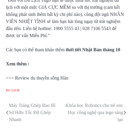
“Đến với Du Lịch Tugo bạn sẽ được thỏa sức trải nghiệm du
lịch với một mức GIÁ CỰC MỀM so với thị trường (cam kết
không phát sinh thêm bất kỳ chi phí nào), cùng đội ngũ NHÂN
VIÊN NHIỆT TÌNH sẽ làm bạn hài lòng ngay từ trải nghiệm
đầu tiên. Liên hệ hotline: 1900 5555 43 | 028 7106 5543 để
được tư vấn Miễn Phí.”
Các bạn có thể tham khảo thêm
thời tiết Nhật Bản tháng 10
Xem thêm :
>>> Review du thuyền sông Hàn
DU LỊCH
Máy Tráng Ghép Bao Bì
Khóa học Robotics cho trẻ em:
Điều
Sở Hữu Tốc Độ Ghép
Học công nghệ qua lego sáng
hướng
Nhanh
tạo
bài