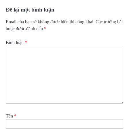
Để lại một bình luận
Email của bạn sẽ không được hiển thị công khai.
Các trường bắt
buộc được đánh dấu
*
Bình luận
*
Tên
*