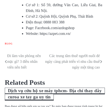
Cơ sở 1: Số 59, đường Văn Cao, Liễu Giai, Ba
Đình, Hà Nội.
Cơ sở 2: Quỳnh Hội, Quỳnh Phụ, Thái Bình
Điện thoại: 0888 083 388
Page: Facebook.com/azdogshop
Website: https://azpet.com.vn/
BLOG
Đi làm văn phòng nên
Các trung tâm thuê người nuôi đẻ
Điều
mặc gì? 3 điều nhân
ngày càng phát triển vì nhu cầu thuê
hướng
viên nên biết
ngày một tăng cao
bài
Related Posts
viết
Dịch vụ cứu hộ xe máy tphcm- Địa chỉ thay dây
curoa xe tay ga uy tín
Bạn đang sở hữu một em xe tay ga? Xe máy bạn đang trong tình trạng bị hư