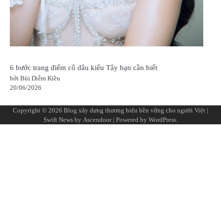
6 bước trang điểm cô dâu kiểu Tây bạn cần biết
bởi Bùi Diễm Kiều
20/06/2026
Copyright © 2026
Blog xây dựng thương hiệu bền vững cho người Việt
|
Swift News by
Ascendoor
| Powered by
WordPress
.