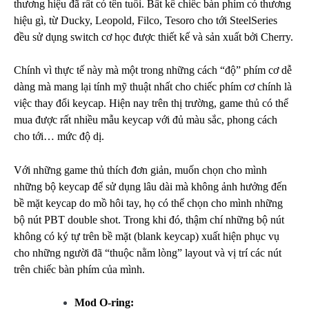
thương hiệu đã rất có tên tuổi. Bất kể chiếc bàn phím có thương
hiệu gì, từ Ducky, Leopold, Filco, Tesoro cho tới SteelSeries
đều sử dụng switch cơ học được thiết kế và sản xuất bởi Cherry.
Chính vì thực tế này mà một trong những cách “độ” phím cơ dễ
dàng mà mang lại tính mỹ thuật nhất cho chiếc phím cơ chính là
việc thay đổi keycap. Hiện nay trên thị trường, game thủ có thể
mua được rất nhiều mẫu keycap với đủ màu sắc, phong cách
cho tới… mức độ dị.
Với những game thủ thích đơn giản, muốn chọn cho mình
những bộ keycap để sử dụng lâu dài mà không ảnh hưởng đến
bề mặt keycap do mồ hôi tay, họ có thể chọn cho mình những
bộ nút PBT double shot. Trong khi đó, thậm chí những bộ nút
không có ký tự trên bề mặt (blank keycap) xuất hiện phục vụ
cho những người đã “thuộc nằm lòng” layout và vị trí các nút
trên chiếc bàn phím của mình.
Mod O-ring: