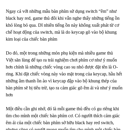
Ngay cả với những mẫu bàn phím sử dụng switch “êm” như
black hay red, game thủ đôi khi vẫn nghe thấy những tiếng ồn
khó lòng bỏ qua. Dĩ nhiên tiếng ồn này không xuất phát từ cơ
chế hoạt động của switch, mà là do keycap gõ vào bộ khung
kim loại của chiếc bàn phím
Do đó, một trong những món phụ kiện mà nhiều game thủ
Việt săn lùng để tạo ra trải nghiệm chơi phím cơ như ý muốn
hơn chính là những chiếc vòng cao su nhỏ được đặt tên là O-
ring. Khi đặt chiếc vòng này vào mặt trong của keycap, hầu hết
những âm thanh ồn ào vì keycap đập vào bộ khung thép của
bàn phím sẽ bị tiêu trừ, tạo ra cảm giác gõ êm ái và như ý muốn
hơn
Một điều cần ghi nhớ, đó là mỗi game thủ đều có gu riêng khi
tìm cho mình một chiếc bàn phím cơ. Có người thích cảm giác
êm ái của một chiếc bàn phím sở hữu black hay red switch,
nhưng cũng có người mong muốn tìm cho mình một chiếc bàn