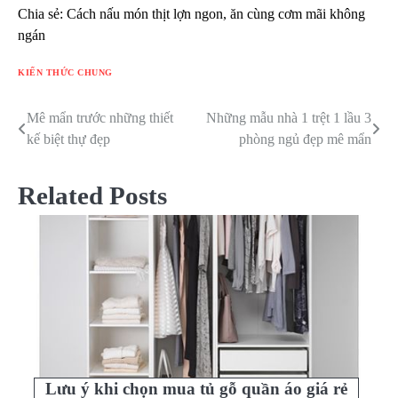
Chia sẻ: Cách nấu món thịt lợn ngon, ăn cùng cơm mãi không
ngán
KIẾN THỨC CHUNG
Mê mẩn trước những thiết
Những mẫu nhà 1 trệt 1 lầu 3
Điều
kế biệt thự đẹp
phòng ngủ đẹp mê mẩn
hướng
bài
Related Posts
viết
Lưu ý khi chọn mua tủ gỗ quần áo giá rẻ