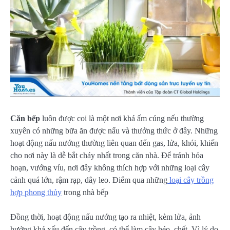
Căn bếp
luôn được coi là một nơi khá ấm cúng nếu thường
xuyên có những bữa ăn được nấu và thưởng thức ở đây. Những
hoạt động nấu nướng thường liên quan đến gas, lửa, khói, khiến
cho nơi này là dễ bắt cháy nhất trong căn nhà. Để tránh hỏa
hoạn, vướng víu, nơi đây không thích hợp với những loại cây
cảnh quá lớn, rậm rạp, dây leo. Điểm qua những
loại cây trồng
hợp phong thủy
trong nhà bếp
Đồng thời, hoạt động nấu nướng tạo ra nhiệt, kèm lửa, ảnh
hưởng khá xấu đến cây trồng, có thể làm cây héo, chết. Vì lý do