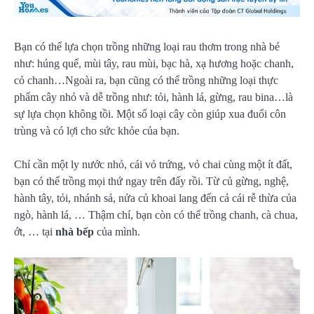
Bạn có thể lựa chọn trồng những loại rau thơm trong nhà bé
như: húng quế, mùi tây, rau mùi, bạc hà, xạ hương hoặc chanh,
cỏ chanh…Ngoài ra, bạn cũng có thể trồng những loại thực
phẩm cây nhỏ và dễ trồng như: tỏi, hành lá, gừng, rau bina…là
sự lựa chọn không tồi. Một số loại cây còn giúp xua đuổi côn
trùng và có lợi cho sức khỏe của bạn.
Chỉ cần một ly nước nhỏ, cái vỏ trứng, vỏ chai cùng một ít đất,
bạn có thể trồng mọi thứ ngay trên đấy rồi. Từ củ gừng, nghệ,
hành tây, tỏi, nhánh sả, nửa củ khoai lang đến cả cái rễ thừa của
ngò, hành lá, … Thậm chí, bạn còn có thể trồng chanh, cà chua,
ớt, … tại
nhà bếp
của mình.