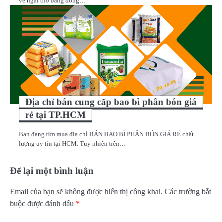
về ngai thờ bằng đồng…
Địa chỉ bán cung cấp bao bì phân bón giá
rẻ tại TP.HCM
Bạn đang tìm mua địa chỉ BÁN BAO BÌ PHÂN BÓN GIÁ RẺ chất
lượng uy tín tại HCM. Tuy nhiên trên…
Để lại một bình luận
Email của bạn sẽ không được hiển thị công khai.
Các trường bắt
buộc được đánh dấu
*