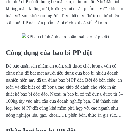
chỉ nhựa PP có độ bóng bề mặt cao, chịu lực tốt. Nhờ đặc tính
không màu, không mùi, không vị nên sản phẩm này đặc biệt an
toàn với sức khỏe con người. Tuy nhiên, vì được dệt từ nhiều
sợi nhựa PP nên sản phẩm sẽ bị rách khi có vết cắt nhỏ.
Công dụng của bao bì PP dệt
Để bảo quản sản phẩm an toàn, giữ được chất lượng vốn có
cũng như để bắt mắt người tiêu dùng qua bao bì nhiều doanh
nghiệp hiện nay đã tin dùng bao bì PP dệt. Bởi độ bền chắc, an
toàn và đặc biệt có độ bóng cao giúp dễ dành cho việc in ấn,
thiết kế bao bì độc đáo. Ngoài ra bao bì có thể đựng được từ 5–
100kg tùy vào nhu cầu của doanh nghiệp bạn. Giá thành của
loại bao bì PP dệt cũng khá mềm phù hợp với các ngành như
nông nghiệp( lúa, gạo, khoai,…), phân bón, thức ăn gia súc,…