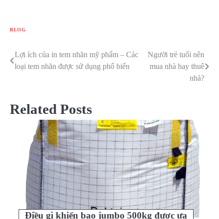
BLOG
Lợi ích của in tem nhãn mỹ phẩm – Các
Người trẻ tuổi nên
Điều
loại tem nhãn được sử dụng phổ biến
mua nhà hay thuê
hướng
nhà?
bài
Related Posts
viết
Điều gì khiến bao jumbo 500kg được ưa