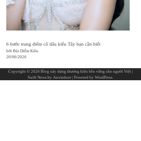
6 bước trang điểm cô dâu kiểu Tây bạn cần biết
bởi Bùi Diễm Kiều
20/06/2026
Copyright © 2026
Blog xây dựng thương hiệu bền vững cho người Việt
|
Swift News by
Ascendoor
| Powered by
WordPress
.