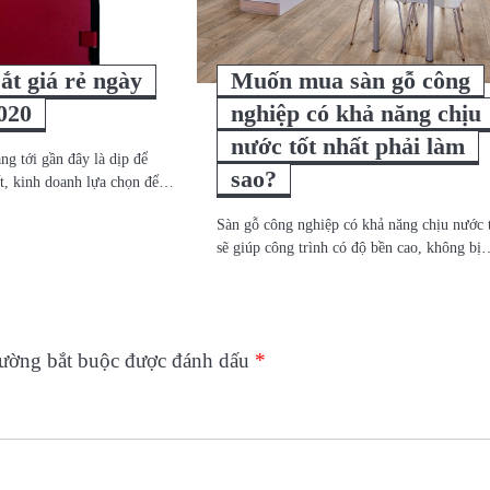
ắt giá rẻ ngày
Muốn mua sàn gỗ công
2020
nghiệp có khả năng chịu
nước tốt nhất phải làm
ang tới gần đây là dịp để
sao?
t, kinh doanh lựa chọn để…
Sàn gỗ công nghiệp có khả năng chịu nước 
sẽ giúp công trình có độ bền cao, không b
rường bắt buộc được đánh dấu
*