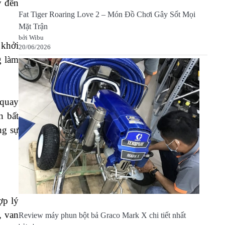
ý đến
Fat Tiger Roaring Love 2 – Món Đồ Chơi Gây Sốt Mọi
Mặt Trận
bởi Wibu
 khởi
20/06/2026
g làm
 quay
n bất
ng sự
ợp lý
, van
Review máy phun bột bả Graco Mark X chi tiết nhất