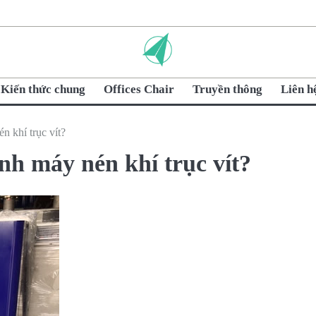
Kiến thức chung
Offices Chair
Truyền thông
Liên h
n khí trục vít?
nh máy nén khí trục vít?