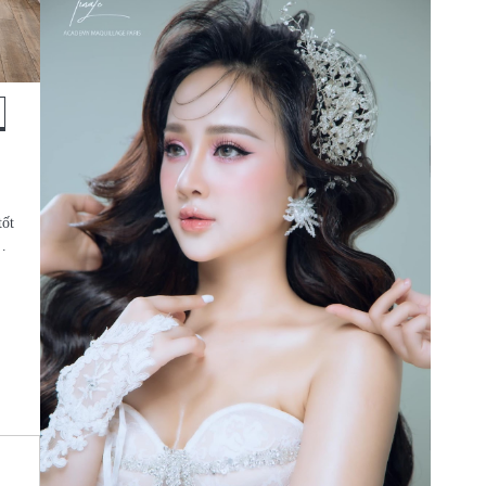
tốt
ị…