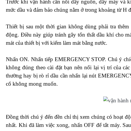
Trước khi vận hành cần nối dây nguồn, dây máy và ki
mức dầu và đảm bảo chúng nằm ở trong khoảng từ H 
Thiết bị sau một thời gian không dùng phải tra thêm
động. Điều này giúp tránh gây tổn thất dầu khí cho má
mát của thiết bị với kiểm làm mát bằng nước.
Nhấn ON. Nhấn tiếp EMERGENCY STOP. Chú ý chiều
không đúng theo cài đặt bạn nên nối lại vị trí của c
thường hay bị rò rỉ dầu cần nhấn lại nút EMERGENCY 
cố không mong muốn.
Đồng thời chú ý đến đền chỉ thị xem chúng có hoạt độ
nhất. Khi đã làm việc xong, nhấn OFF để tắt máy. Sau