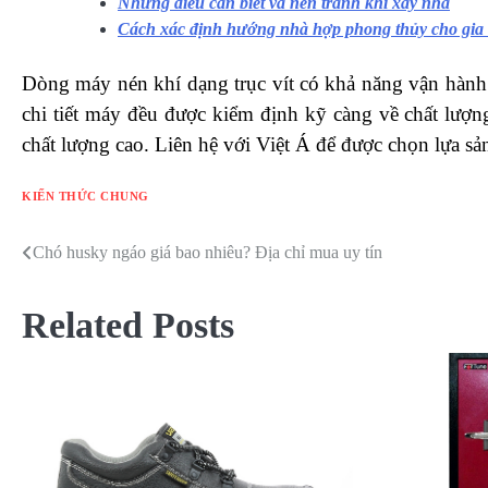
Những điều cần biết và nên tránh khi xây nhà
Cách xác định hướng nhà hợp phong thủy cho gia
Dòng máy nén khí dạng trục vít có khả năng vận hành 
chi tiết máy đều được kiểm định kỹ càng về chất lượn
chất lượng cao. Liên hệ với Việt Á để được chọn lựa s
KIẾN THỨC CHUNG
Chó husky ngáo giá bao nhiêu? Địa chỉ mua uy tín
Điều
hướng
Related Posts
bài
viết