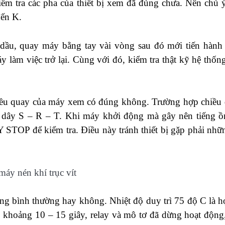
ểm tra các pha của thiết bị xem đã đúng chưa. Nên chú 
đến K.
 dầu, quay máy bằng tay vài vòng sau đó mới tiến hành
y làm việc trở lại. Cùng với đó, kiểm tra thật kỹ hệ thốn
 quay của máy xem có đúng không. Trường hợp chiều
ác dây S – R – T. Khi máy khởi động mà gây nên tiếng ồ
STOP để kiểm tra. Điều này tránh thiết bị gặp phải nhữ
ng bình thường hay không. Nhiệt độ duy trì 75 độ C là h
 khoảng 10 – 15 giây, relay và mô tơ đã dừng hoạt động