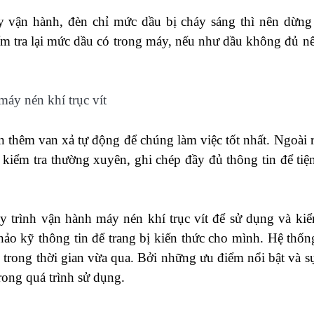
áy vận hành, đèn chỉ mức dầu bị cháy sáng thì nên dừn
m tra lại mức dầu có trong máy, nếu như dầu không đủ n
n thêm van xả tự động để chúng làm việc tốt nhất. Ngoài r
n kiểm tra thường xuyên, ghi chép đầy đủ thông tin để tiệ
y trình vận hành máy nén khí trục vít để sử dụng và kiể
hảo kỹ thông tin để trang bị kiến thức cho mình. Hệ thốn
ng trong thời gian vừa qua. Bởi những ưu điểm nổi bật và s
 trong quá trình sử dụng.