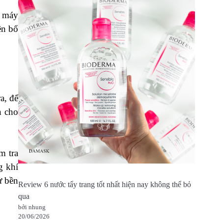
g máy
ên bổ
a, để
n cho
m tra
g khí
ự bền
Review 6 nước tẩy trang tốt nhất hiện nay không thể bỏ
qua
bởi nhung
20/06/2026