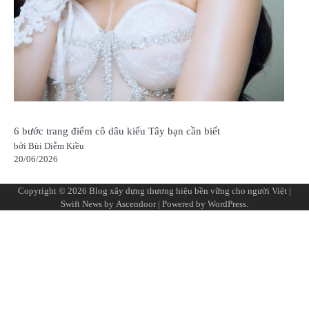
6 bước trang điểm cô dâu kiểu Tây bạn cần biết
bởi Bùi Diễm Kiều
20/06/2026
Copyright © 2026
Blog xây dựng thương hiệu bền vững cho người Việt
|
Swift News by
Ascendoor
| Powered by
WordPress
.