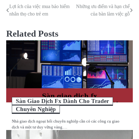
Lợi ích của việc mua bảo hiểm
Những ưu điểm và hạn chế
Điều
nhân thọ cho trẻ em
của bàn làm việc gỗ
hướng
bài
Related Posts
viết
Sàn Giao Dịch Fx Dành Cho Trader
Chuyên Nghiệp
Nhà giao dịch ngoại hối chuyên nghiệp cần có các công cụ giao
dịch và một tư duy vững vàng.…