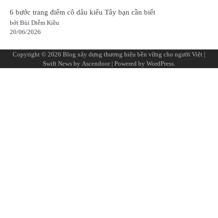
6 bước trang điểm cô dâu kiểu Tây bạn cần biết
bởi Bùi Diễm Kiều
20/06/2026
Copyright © 2026
Blog xây dựng thương hiệu bền vững cho người Việt
|
Swift News by
Ascendoor
| Powered by
WordPress
.