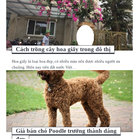
Cách trồng cây hoa giấy trong đô thị
Hoa giấy là loại hoa đẹp, có nhiều màu nên được nhiều người ưa
chuộng. Hiện nay trên đất nước Việt…
Giá bán chó Poodle trưởng thành dáng
đẹp