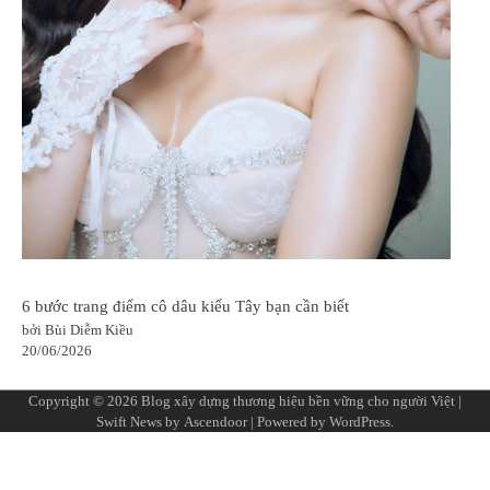
6 bước trang điểm cô dâu kiểu Tây bạn cần biết
bởi Bùi Diễm Kiều
20/06/2026
Copyright © 2026
Blog xây dựng thương hiệu bền vững cho người Việt
|
Swift News by
Ascendoor
| Powered by
WordPress
.