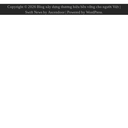
Copyright © 2026
Blog xây dựng thương hiệu bền vững cho người Việt
|
Swift News by
Ascendoor
| Powered by
WordPress
.