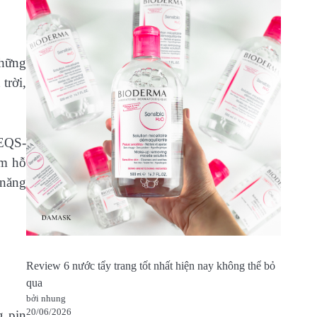
hững
trời,
EQS-
ằm hỗ
 năng
Review 6 nước tẩy trang tốt nhất hiện nay không thể bỏ
qua
bởi nhung
20/06/2026
g pin