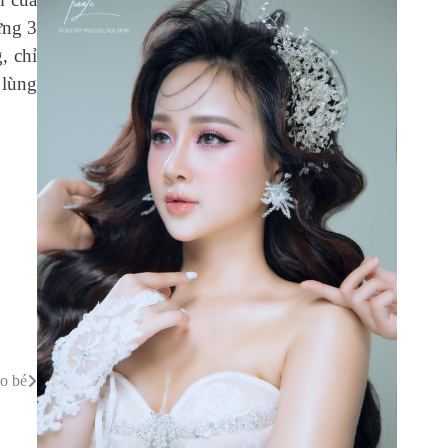
ưng 3
, chỉ
 lùng
o bé