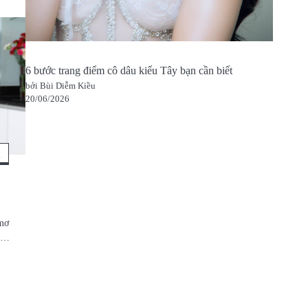
6 bước trang điểm cô dâu kiểu Tây bạn cần biết
bởi Bùi Diễm Kiều
20/06/2026
t
 mơ
ẩu…