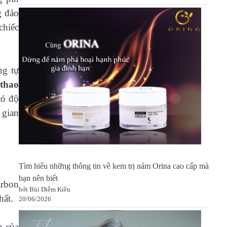
g đảo
chiếc
ng tự
 thao
có độ
 gian
Tìm hiểu những thông tin về kem trị nám Orina cao cấp mà
bạn nên biết
arbon
bởi Bùi Diễm Kiều
hất.
20/06/2026
m của