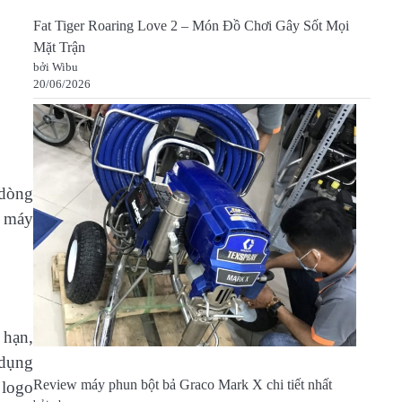
Fat Tiger Roaring Love 2 – Món Đồ Chơi Gây Sốt Mọi
Mặt Trận
bởi Wibu
20/06/2026
dòng
ỗ máy
 hạn,
 dụng
Review máy phun bột bả Graco Mark X chi tiết nhất
 logo