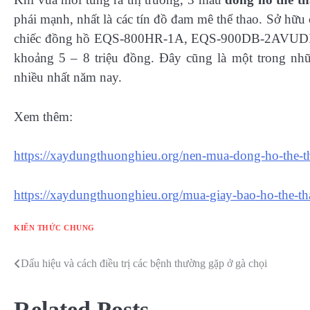
phái mạnh, nhất là các tín đồ đam mê thể thao. Sở hữu
chiếc đồng hồ EQS-800HR-1A, EQS-900DB-2AVUDF v
khoảng 5 – 8 triệu đồng. Đây cũng là một trong nh
nhiều nhất năm nay.
Xem thêm:
https://xaydungthuonghieu.org/nen-mua-dong-ho-the-th
https://xaydungthuonghieu.org/mua-giay-bao-ho-the-t
KIẾN THỨC CHUNG
Dấu hiệu và cách điều trị các bệnh thường gặp ở gà chọi
Điều
hướng
Related Posts