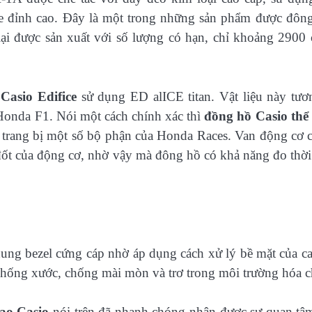
ne đỉnh cao. Đây là một trong những sản phẩm được đôn
i được sản xuất với số lượng có hạn, chỉ khoảng 2900 
g
Casio Edifice
sử dụng ED alICE titan. Vật liệu này tươ
onda F1. Nói một cách chính xác thì
đồng hồ Casio thể
rang bị một số bộ phận của Honda Races. Van động cơ 
 đốt của động cơ, nhờ vậy mà đông hồ có khả năng đo thời
hung bezel cứng cáp nhờ áp dụng cách xử lý bề mặt của c
hống xước, chống mài mòn và trơ trong môi trường hóa c
hao Casio
nói trên đã nhanh chóng nhận được sự quan tâ