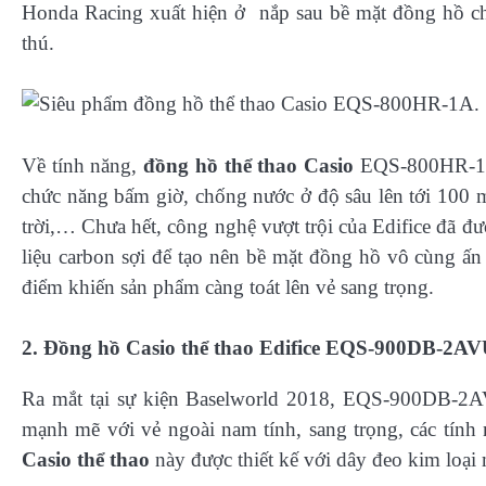
Honda Racing xuất hiện ở nắp sau bề mặt đồng hồ chắ
thú.
Về tính năng,
đồng hồ thể thao Casio
EQS-800HR-1A 
chức năng bấm giờ, chống nước ở độ sâu lên tới 100 m
trời,… Chưa hết, công nghệ vượt trội của Edifice đã đ
liệu carbon sợi để tạo nên bề mặt đồng hồ vô cùng ấn 
điểm khiến sản phẩm càng toát lên vẻ sang trọng.
2. Đồng hồ Casio thể thao Edifice EQS-900DB-2A
Ra mắt tại sự kiện Baselworld 2018, EQS-900DB-2
mạnh mẽ với vẻ ngoài nam tính, sang trọng, các tín
Casio thể thao
này được thiết kế với dây đeo kim loạ