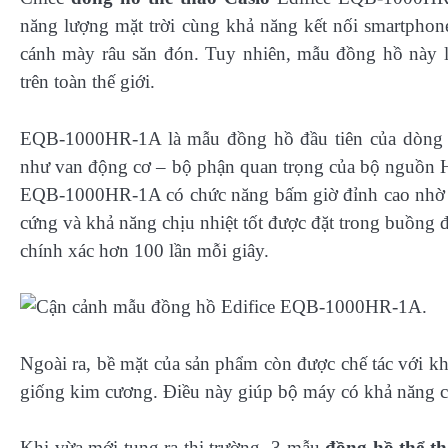
năng lượng mặt trời cùng khả năng kết nối smartpho
cánh mày râu săn đón. Tuy nhiên, mẫu đồng hồ này lạ
trên toàn thế giới.
EQB-1000HR-1A là mẫu đồng hồ đầu tiên của dòn
như van động cơ – bộ phận quan trọng của bộ nguồn H
EQB-1000HR-1A có chức năng bấm giờ đỉnh cao nhờ t
cứng và khả năng chịu nhiệt tốt được đặt trong buồng
chính xác hơn 100 lần mỗi giây.
Ngoài ra, bề mặt của sản phẩm còn được chế tác với k
giống kim cương. Điều này giúp bộ máy có khả năng c
Khi vừa mới tung ra thị trường, 3 mẫu
đồng hồ thể t