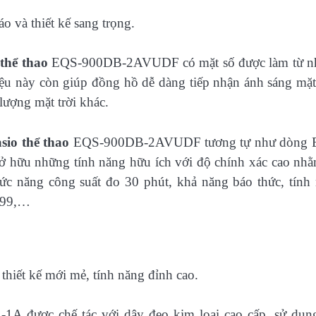
hể thao
EQS-900DB-2AVUDF có mặt số được làm từ n
liệu này còn giúp đồng hồ dễ dàng tiếp nhận ánh sáng mặt 
lượng mặt trời khác.
sio thể thao
EQS-900DB-2AVUDF tương tự như dòng 
ở hữu những tính năng hữu ích với độ chính xác cao nh
hức năng công suất đo 30 phút, khả năng báo thức, tính
2099,…
A được chế tác với dây đeo kim loại cao cấp, sử dụn