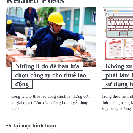
bài
viết
Những lí do để bạn lựa
Không xuấ
chọn công ty cho thuê lao
phải làm 
động
sử dụng 
Công ty cho thuê lao động chính là những đơn
Trong thực tiễn, 
vị giải quyết được các trường hợp tuyển dụng
tình huống trong 
nhân…
Vậy trong trườn
Để lại một bình luận