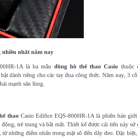
g nhiều nhất năm nay
00HR-1A là ba mẫu
đồng hồ thể thao Casio
thuộc 
ổi bật dành riêng cho các tay đua công thức. Năm nay, 3 c
phái mạnh săn lùng.
hể thao
Casio Edifice EQS-800HR-1A là phiên bản giới
ộng, trẻ trung và bắt mắt. Thiết kế được cải tiến này sử
t, từ những điểm nhấn trong mặt số đến dây đeo. Đặc biệt,