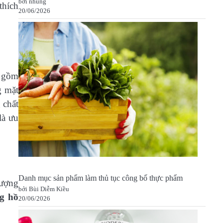
bởi nhung
thích
20/06/2026
o gồm
g mặt
 chất
là ưu
Danh mục sản phẩm làm thủ tục công bố thực phẩm
tượng
bởi Bùi Diễm Kiều
g hồ
20/06/2026